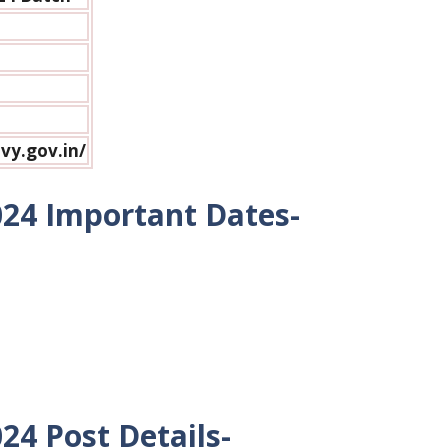
vy.gov.in/
024
Important Dates-
024
Post Details-