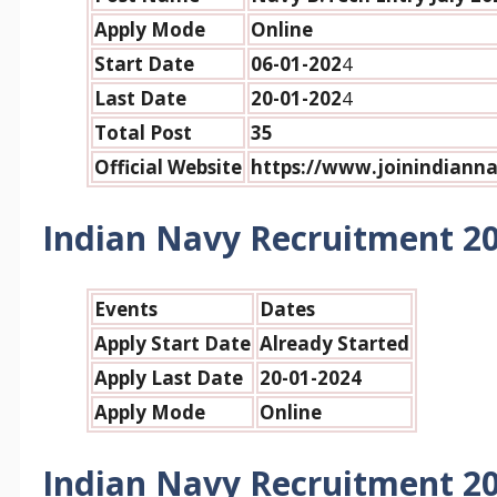
Apply Mode
Online
Start Date
06-01-202
4
Last Date
20-01-202
4
Total Post
35
Official Website
https://www.joinindianna
Indian Navy Recruitment 2
Events
Dates
Apply Start Date
Already Started
Apply Last Date
20-01-2024
Apply Mode
Online
Indian Navy Recruitment 2