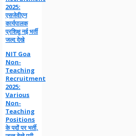
2025:
एसजेवीएन
कार्यपालक
प्रशिक्षु नई भर्ती
जल्द देखे
NIT Goa
Non-
Teaching
Recruitment
2025:
Various
Non-
Teaching
Positions
के पदों पर भर्ती,
जल्द देखे पूरी