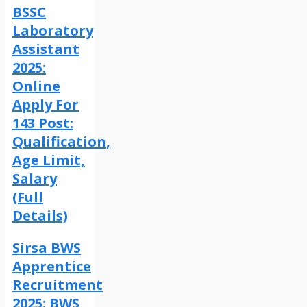
BSSC
Laboratory
Assistant
2025:
Online
Apply For
143 Post:
Qualification,
Age Limit,
Salary
(Full
Details)
Sirsa BWS
Apprentice
Recruitment
2025: BWS