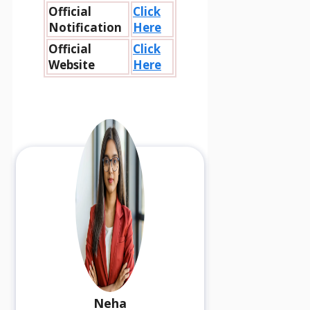
Official
Click
Notification
Here
Official
Click
Website
Here
Neha