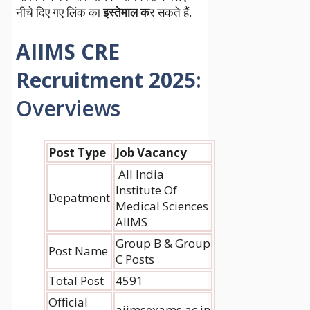
नीचे दिए गए लिंक का
इस्तेमाल क
र सकते हैं.
AIIMS CRE
Recruitment 2025
:
Overviews
Post Type
Job Vacancy
All India
Institute Of
Depatment
Medical Sciences
AIIMS
Group B & Group
Post Name
C Posts
Total Post
4591
Official
aiimsexams.ac.in