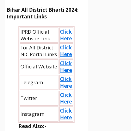
Bihar All District Bharti 2024:
Important Links
IPRD Official
Click
Webstie Link
Here
For All District
Click
NIC Portal Links
Here
Click
Official Website
Here
Click
Telegram
Here
Click
Twitter
Here
Click
Instagram
Here
Read Also:-