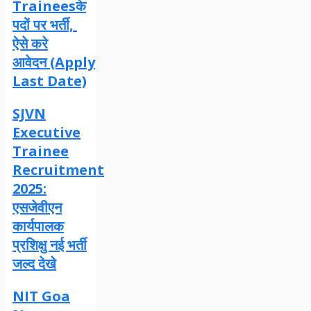
Traineesके
पदों पर भर्ती,
ऐसे करे
आवेदन (Apply
Last Date)
SJVN
Executive
Trainee
Recruitment
2025:
एसजेवीएन
कार्यपालक
प्रशिक्षु नई भर्ती
जल्द देखे
NIT Goa