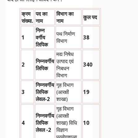
क्रम
पद का
विभाग का
कुल पद
संख्या.
नाम
नाम
निम्न
पथ निर्माण
1
वर्गीय
38
विभाग
लिपिक
मद्य निषेध
निम्नवर्गीय
उत्पाद एवं
2
340
लिपिक
निबधन
विभाग
निम्नवर्गीय
गृह विभाग
3
लिपिक
(आरक्षी
19
लेवल-2
शाखा)
गृह विभाग
निम्नवर्गीय
(आरक्षी
4
लिपिक
शाखा) विधि
10
लेवल -2
विज्ञान
प्रयोगशाला