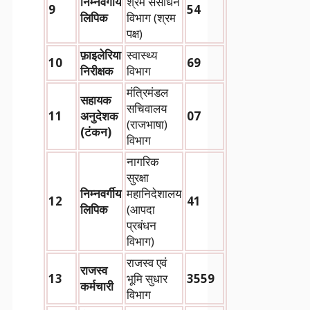
निम्नवर्गीय
श्रम संसाधन
9
54
लिपिक
विभाग (श्रम
पक्ष)
फ़ाइलेरिया
स्वास्थ्य
10
69
निरीक्षक
विभाग
मंत्रिमंडल
सहायक
सचिवालय
11
अनुदेशक
07
(राजभाषा)
(टंकन)
विभाग
नागरिक
सुरक्षा
निम्नवर्गीय
महानिदेशालय
12
41
लिपिक
(आपदा
प्रबंधन
विभाग)
राजस्व एवं
राजस्व
13
भूमि सुधार
3559
कर्मचारी
विभाग