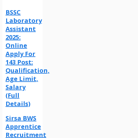
BSSC
Laboratory
Assistant
2025:
Online
Apply For
143 Post:
Qualification,
Age Limit,
Salary
(Full
Details)
Sirsa BWS
Apprentice
Recruitment