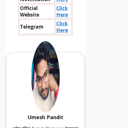
Official
Click
Website
Here
Click
Telegram
Here
Umesh Pandit