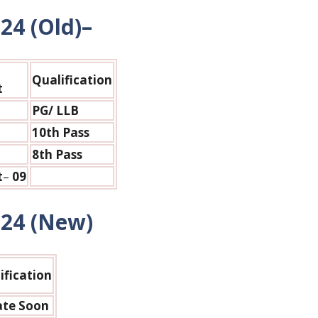
024
(Old)–
Qualification
t
PG/ LLB
10th Pass
8th Pass
t
–
09
024 (New)
ification
te Soon