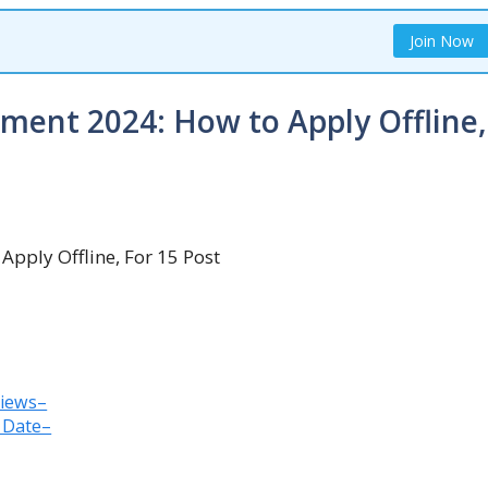
Join Now
ment 2024: How to Apply Offline,
views–
 Date–