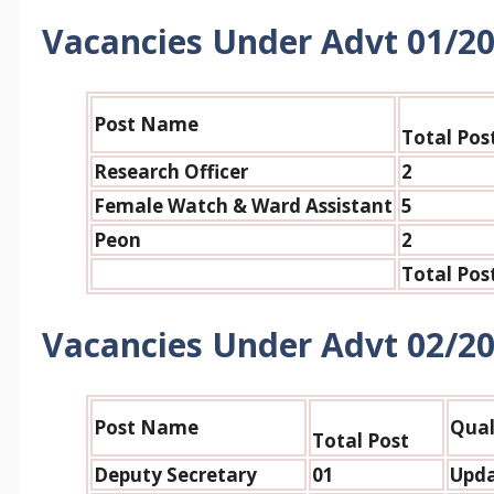
Vacancies Under Advt 01/2
Post Name
Total Po
s
Research Officer
2
Female Watch & Ward Assistant
5
Peon
2
Total Po
s
Vacancies Under Advt 02/2
Post Name
Qual
Total Po
st
Deputy Secretary
01
Upda