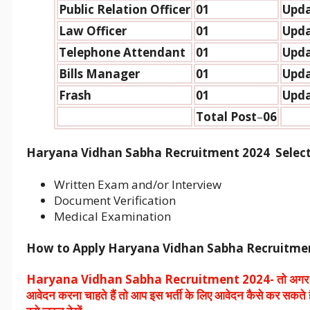
Public Relation Officer
01
Upda
Law Officer
01
Upda
Telephone Attendant
01
Upda
Bills Manager
01
Upda
Frash
01
Upda
Total Po
st
–
06
Haryana Vidhan Sabha Recruitment 2024 Select
Written Exam and/or Interview
Document Verification
Medical Examination
How to Apply Haryana Vidhan Sabha Recruitme
Haryana Vidhan Sabha Recruitment 2024- तो अगर 
आवेदन करना चाहते हैं तो आप इस भर्ती के लिए आवेदन कैसे कर सकते ह