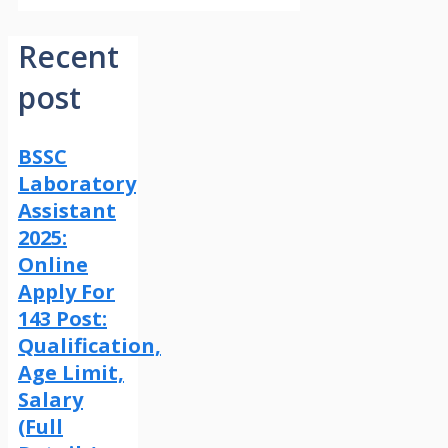
Recent
post
BSSC
Laboratory
Assistant
2025:
Online
Apply For
143 Post:
Qualification,
Age Limit,
Salary
(Full