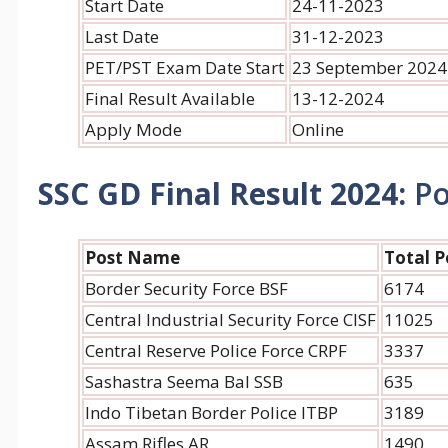
Start Date
24-11-2023
Last Date
31-12-2023
PET/PST Exam Date Start
23 September 2024
Final Result Available
13-12-2024
Apply Mode
Online
SSC GD Final Result 2024:
Po
Post Name
Total P
Border Security Force BSF
6174
Central Industrial Security Force CISF
11025
Central Reserve Police Force CRPF
3337
Sashastra Seema Bal SSB
635
Indo Tibetan Border Police ITBP
3189
Assam Rifles AR
1490